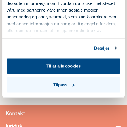
ditt i det neste vinduet.
dessuten informasjon om hvordan du bruker nettstedet
vårt, med partnerne våre innen sosiale medier,
annonsering og analysearbeid, som kan kombinere den
med annen informasjon du har gjort tilgjengelig for dem,
eller som de har samlet inn gjennom din bruk av
tjenestene deres.
Detaljer
Tillat alle cookies
11.01.2022
Tilpass
Kontakt
Juridisk