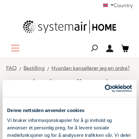
Country
ovedinnhold
FAQ
Bestilling
Hvordan kansellerer jeg en ordre?
Hvordan kansellerer jeg
en ordre?
Denne nettsiden anvender cookies
For å kansellere bestillingene dine, logg inn på kundeområdet
med brukerinformasjonen din og klikk på knappen
Vi bruker informasjonskapsler for å gi innhold og
"Bestillinger". De tre prikkene bak bestillingen din tar deg til
annonser et personlig preg, for å levere sosiale
knappen "Kanseller bestilling". Deretter må du bekrefte valget
mediefunksjoner og for å analysere trafikken vår. Vi deler